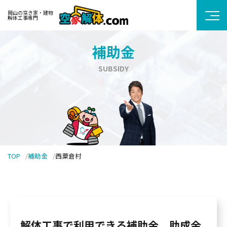
岡山の空き家・建物
解体工事専門
補助金
SUBSIDY
TOP
補助金
西粟倉村
解体工事で利用できる補助金、助成金