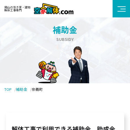
岡山の空き家・建物
解体工事専門
補助金
SUBSIDY
TOP
補助金
奈義町
解体工事で利用できる補助金、助成金