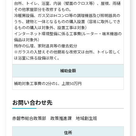
台所、トイレ、浴室、内装（壁面のクロス等）、屋根、雨樋
その他家屋部分を改修するもの。
冷暖房設備、ガス又はIHコンロ等の調理機器及び照明器具の
うち、建物と一体となるものの購入設置（容易に取外しでき
るものの購入は対象外、設置工事は対象）
インターネット環境整備に係る工事費(ルーター・端末機器の
備品は対象外）
残存の仏壇、家財道具等の撤去処分
※ガラスの入替えその他簡易な改修又は台所、トイレ若しく
は浴室に係る設備は除く。
補助金額
補助対象工事費の2分の1、上限50万円
お問い合わせ先
赤磐市総合政策部 政策推進課 地域創生班
住所