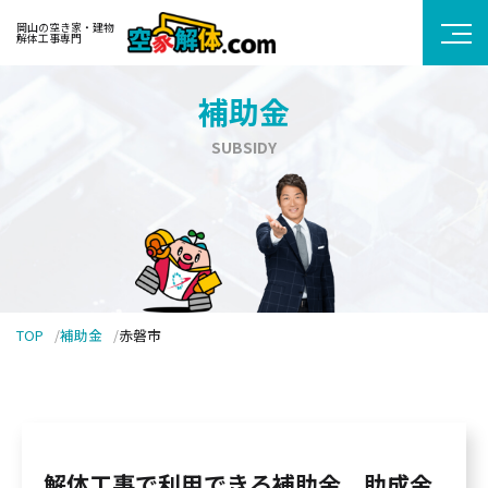
岡山の空き家・建物
解体工事専門
補助金
SUBSIDY
TOP
補助金
赤磐市
解体工事で利用できる補助金、助成金