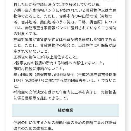
移した日から申請日時点で1年を経過していない者。
赤磐市空き家情報バンクに登録されている賃貸物件又は売買
物件であること。ただし、赤磐市内の中山間地域（赤坂地
域、吉井地域、熊山地域のうち勢力、千躰、奥吉原）につい
ては、赤磐市空き家情報バンクに登録されていなくても補助
の対象とする。
補助対象者が賃貸借契約又は売買契約を締結した物件である
こと。ただし、賃貸借物件の場合は、当該物件に担保権が設
定されていないこと。
工事後の物件に3年以上居住すること。
2親等以内の親族の所有する物件への移住でないこと。
市町村民税に滞納がないこと。
暴力団員等（赤磐市暴力団排除条例（平成23年赤磐市条例第
18号）第2条第3号に規定する暴力団員等をいう。）でないこ
と。
補助金の交付決定を受けた年度内に工事を完了し、実績報告
に係る書類等を提出できること。
補助事業
住居の用に供するための機能回復のための修繕工事及び設備
改善のための改修工事。