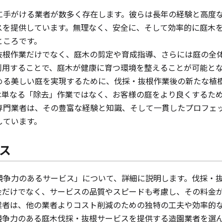
に手がける業者が数多く存在します。彼らは長年の経験と高度
スを提供しています。無理なく、安全に、そして効率的に庭木
ところです。
抜根作業だけでなく、庭木の剪定や育成指導、さらには庭の全
利用することで、庭木が健康に育つ環境を整えることが可能と
める美しい庭を実現するために、伐採・抜根作業後の新たな植
は単なる「除去」作業ではなく、お客様の庭をより良くするた
専門業者は、その豊富な経験と知識、そして一貫したプロフェ
しています。
ス
競争力のあるサービス」について、詳細に説明します。伐採・
金だけでなく、サービスの品質やスピードも考慮し、その料金
業者は、他の業者よりコスト削減のための独特の工夫や効率的
競争力のある庭木伐採・抜根サービスを提供する造園業者を選