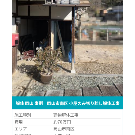
解体 岡山 事例｜岡山市南区 小屋のみ切り離し解体工事
施工種別
建物解体工事
費用
約70万円
エリア
岡山市南区