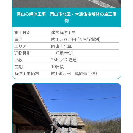
岡山の解体工事｜岡山市北区・木造住宅解体の施工事
例
施工種別
建物解体工事
費用
約１５０万円(他 諸経費別)
エリア
岡山市北区
建物種別
一軒家/木造
坪数
35坪／２階建
工期
10日間
解体工事価格
約150万円（諸経費別途）