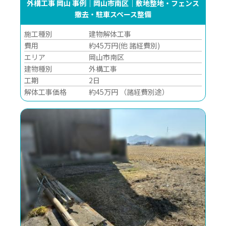
外構工事 岡山 事例｜岡山市南区｜敷地整地・フェンス
撤去・駐車スペース整備
施工種別
建物解体工事
費用
約45万円(他 諸経費別)
エリア
岡山市南区
建物種別
外構工事
工期
2日
解体工事価格
約45万円 （諸経費別途）