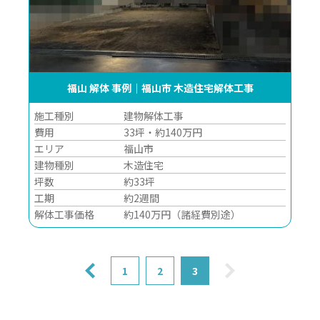
福山 解体 事例｜福山市 木造住宅解体工事
施工種別
建物解体工事
費用
33坪・約140万円
エリア
福山市
建物種別
木造住宅
坪数
約33坪
工期
約2週間
解体工事価格
約140万円（諸経費別途）
1
2
3